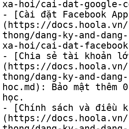
xa-hoi/cai-dat-google-c
- [Cài đặt Facebook App
(https://docs.hoola.vn/
thong/dang-ky-and-dang-
xa-hoi/cai-dat-facebook
- [Chia sẻ tài khoản lớ
(https://docs.hoola.vn/
thong/dang-ky-and-dang-
hoc.md): Bảo mật thêm 0
học.

- [Chính sách và điều k
(https://docs.hoola.vn/
thong/dang-ky-and-dang-