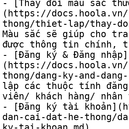
- [Thay đổi màu sắc thư
(https://docs.hoola.vn/
thong/thiet-lap/thay-do
Màu sắc sẽ giúp cho tra
được thông tin chính, t
- [Đăng ký & Đăng nhập]
(https://docs.hoola.vn/
thong/dang-ky-and-dang-
lập các thuộc tính đăng
viên/ khách hàng/ nhân 
- [Đăng ký tài khoản](h
dan-cai-dat-he-thong/da
ky-tai-khoan.md)
