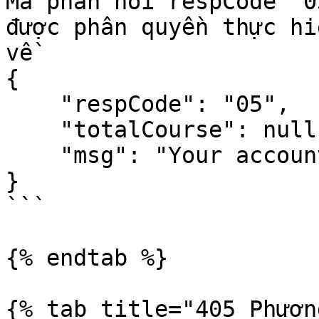
Mã phản hồi respCode "0
được phân quyền thực hi
về 

{

    "respCode": "05",

    "totalCourse": null,

    "msg": "Your account does not have permission"

}

```

{% endtab %}

{% tab title="405 Phươn