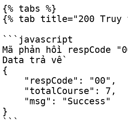
{% tabs %}

{% tab title="200 Truy 
```javascript

Mã phản hồi respCode "0
Data trả về

{

    "respCode": "00",

    "totalCourse": 7,

    "msg": "Success"

}

```
