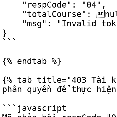
    "respCode": "04",

    "totalCourse": null,

    "msg": "Invalid token || Token has expired"

}

```

{% endtab %}

{% tab title="403 Tài k
phân quyền để thực hiện
```javascript
