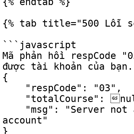
{% endtab %}

{% tab title="500 Lỗi s
```javascript

Mã phản hồi respCode "0
được tài khoản của bạn.
{

    "respCode": "03",

    "totalCourse": null,

    "msg": "Server not able to authenticate your 
account"

}
