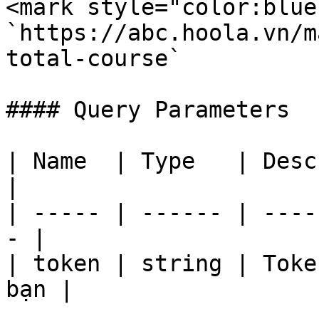
<mark style="color:blue
`https://abc.hoola.vn/m
total-course`

#### Query Parameters

| Name  | Type   | Description          
|

| ----- | ------ | ----
- |

| token | string | Toke
bạn |
