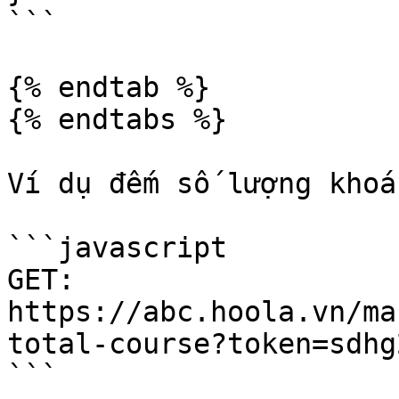
```

{% endtab %}

{% endtabs %}

Ví dụ đếm số lượng khoá
```javascript

GET:

https://abc.hoola.vn/ma
total-course?token=sdhg