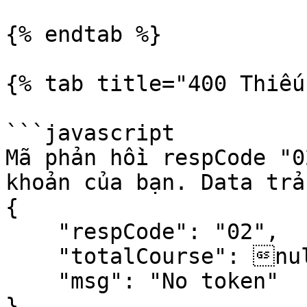
{% endtab %}

{% tab title="400 Thiếu
```javascript

Mã phản hồi respCode "0
khoản của bạn. Data trả 
{

    "respCode": "02",

    "totalCourse": null,

    "msg": "No token"

}
