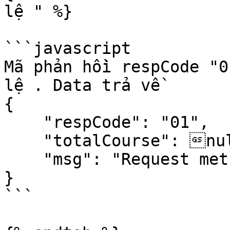
lệ " %}

```javascript

Mã phản hồi respCode "0
lệ . Data trả về 

{

    "respCode": "01",

    "totalCourse": null,

    "msg": "Request method should be GET"

}

```
