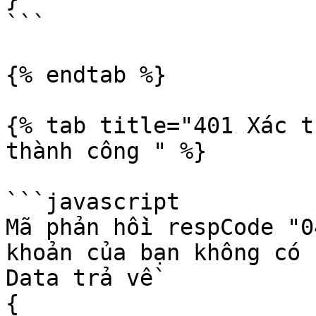
```

{% endtab %}

{% tab title="401 Xác t
thành công " %}

```javascript

Mã phản hồi respCode "0
khoản của bạn không có 
Data trả về

{
