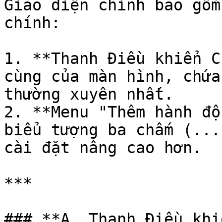
Giao diện chính bao gồm
chính:

1. **Thanh Điều khiển C
cùng của màn hình, chứa
thường xuyên nhất.

2. **Menu "Thêm hành độ
biểu tượng ba chấm (...
cài đặt nâng cao hơn.

***

### **A. Thanh Điều khi