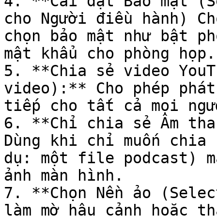
4. **Cài đặt Bảo mật (S
cho Người điều hành) Ch
chọn bảo mật như bật ph
mật khẩu cho phòng họp.

5. **Chia sẻ video YouT
video):** Cho phép phát
tiếp cho tất cả mọi ngư
6. **Chỉ chia sẻ Âm tha
Dùng khi chỉ muốn chia 
dụ: một file podcast) m
ảnh màn hình.

7. **Chọn Nền ảo (Selec
làm mờ hậu cảnh hoặc th