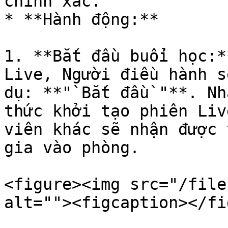
chính xác.

* **Hành động:**

1. **Bắt đầu buổi học:*
Live, Người điều hành s
dụ: **"`Bắt đầu`"**. Nh
thức khởi tạo phiên Liv
viên khác sẽ nhận được 
gia vào phòng.

<figure><img src="/file
alt=""><figcaption></fi