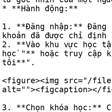
* **Hành động:**

1. **Đăng nhập:** Đăng 
khoản đã được chỉ định 
2. **Vào khu vực học tậ
học`"** hoặc truy cập k
tôi**".

<figure><img src="/file
alt=""><figcaption></fi
3. **Chọn khóa học:** C