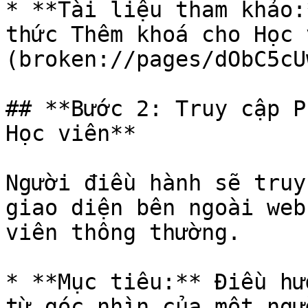
* **Tài liệu tham khảo:
thức Thêm khoá cho Học 
(broken://pages/dObC5cU
## **Bước 2: Truy cập P
Học viên**

Người điều hành sẽ truy
giao diện bên ngoài web
viên thông thường.

* **Mục tiêu:** Điều hư
từ góc nhìn của một ngư