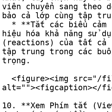
viên chuyển sang theo d
bảo cả lớp cùng tập tru
  * **Tắt các biểu cảm (Disable Reactions):** Vô 
hiệu hóa khả năng sử dụ
(reactions) của tất cả 
tập trung trong các buổ
trọng.

  <figure><img src="/files/6iHmTU8BS8wWprEhGrSX" 
alt=""><figcaption></fi
10. **Xem Phím tắt (Vie