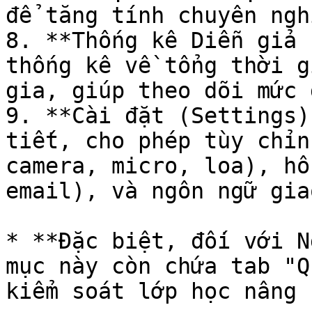
để tăng tính chuyên ngh
8. **Thống kê Diễn giả 
thống kê về tổng thời g
gia, giúp theo dõi mức 
9. **Cài đặt (Settings)
tiết, cho phép tùy chỉn
camera, micro, loa), hồ
email), và ngôn ngữ gia
* **Đặc biệt, đối với N
mục này còn chứa tab "Q
kiểm soát lớp học nâng 