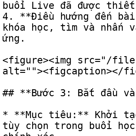
buổi Live đã được thiết.
4. **Điều hướng đến bài
khóa học, tìm và nhấn v
ứng.

<figure><img src="/file
alt=""><figcaption></fi
## **Bước 3: Bắt đầu và
* **Mục tiêu:** Khởi tạ
tùy chọn trong buổi học