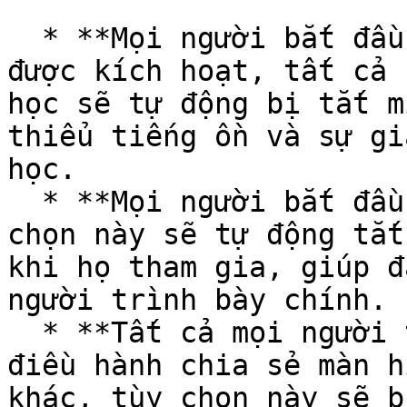
  * **Mọi người bắt đầu đều bị tắt tiếng:** Khi 
được kích hoạt, tất cả 
học sẽ tự động bị tắt m
thiểu tiếng ồn và sự gi
học.

  * **Mọi người bắt đầu đều bị ẩn:** Tương tự, tùy 
chọn này sẽ tự động tắt
khi họ tham gia, giúp đ
người trình bày chính.

  * **Tất cả mọi người theo dõi tôi:** Khi Người 
điều hành chia sẻ màn h
khác, tùy chọn này sẽ b