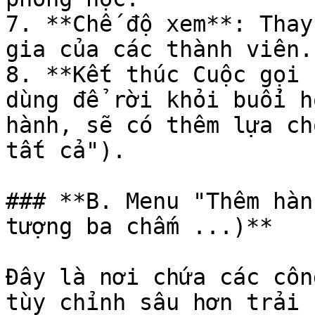
7. **Chế độ xem**: Thay
gia của các thành viên.

8. **Kết thúc Cuộc gọi 
dùng để rời khỏi buổi h
hành, sẽ có thêm lựa ch
tất cả").

### **B. Menu "Thêm hàn
tượng ba chấm ...)**

Đây là nơi chứa các côn
tùy chỉnh sâu hơn trải 