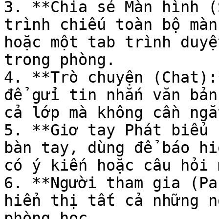
3. **Chia sẻ Màn hình (
trình chiếu toàn bộ màn
hoặc một tab trình duyệ
trong phòng.

4. **Trò chuyện (Chat):
để gửi tin nhắn văn bản
cả lớp mà không cần ngắ
5. **Giơ tay Phát biểu 
bàn tay, dùng để báo hi
có ý kiến hoặc câu hỏi 
6. **Người tham gia (Pa
hiển thị tất cả những n
phòng học.
