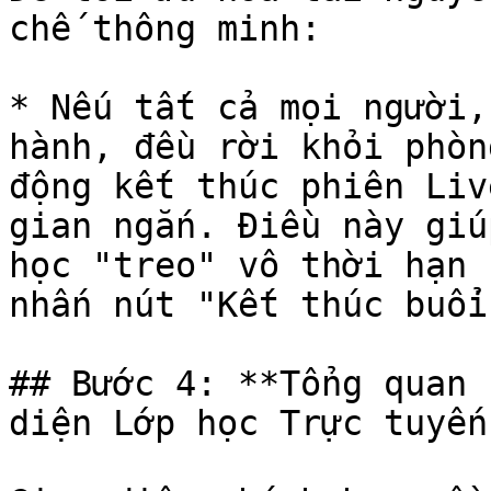
chế thông minh:

* Nếu tất cả mọi người,
hành, đều rời khỏi phòn
động kết thúc phiên Liv
gian ngắn. Điều này giú
học "treo" vô thời hạn 
nhấn nút "Kết thúc buổi
## Bước 4: **Tổng quan 
diện Lớp học Trực tuyến