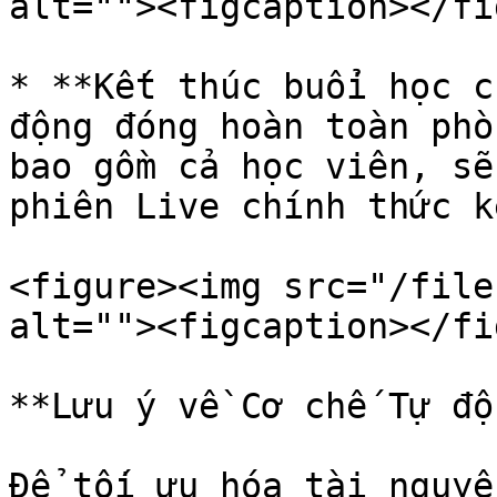
alt=""><figcaption></fi
* **Kết thúc buổi học c
động đóng hoàn toàn phò
bao gồm cả học viên, sẽ
phiên Live chính thức k
<figure><img src="/file
alt=""><figcaption></fi
**Lưu ý về Cơ chế Tự độ
Để tối ưu hóa tài nguyê