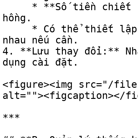
     * **Số tiền chiết khấu:** Nhập số tiền hoa 
hồng.

     * Có thể thiết lập nhiều mức hoa hồng khác 
nhau nếu cần.

4. **Lưu thay đổi:** Nh
dụng cài đặt.

<figure><img src="/file
alt=""><figcaption></fi
***
