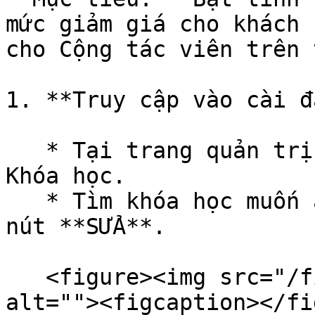
mức giảm giá cho khách 
cho Cộng tác viên trên 
1. **Truy cập vào cài đ
   * Tại trang quản trị, vào Quản lý nội dung → 
Khóa học.

   * Tìm khóa học muốn áp dụng Affiliate và nhấn 
nút **SỬA**.

   <figure><img src="/files/niZSHnKuNQzpucYgkI3h" 
alt=""><figcaption></fi