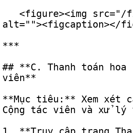
   <figure><img src="/files/DM4cXNldtcBo7H6F98Jj" 
alt=""><figcaption></fi
***

## **C. Thanh toán hoa 
viên**

**Mục tiêu:** Xem xét c
Cộng tác viên và xử lý 
1. **Truy cập trang Tha