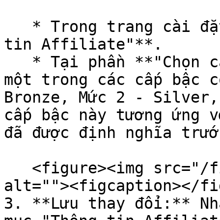
   * Trong trang cài đặt, kéo xuống mục **"Thông 
tin Affiliate"**.

   * Tại phần **"Chọn cấp thành viên"**, lựa chọn 
một trong các cấp bậc c
Bronze, Mức 2 - Silver,
cấp bậc này tương ứng v
đã được định nghĩa trước
   <figure><img src="/files/HakAaB02cU5Y3B9fFW4H" 
alt=""><figcaption></fi
3. **Lưu thay đổi:** Nh