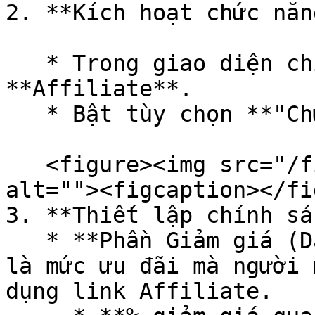
2. **Kích hoạt chức năn
   * Trong giao diện chỉnh sửa khóa học, chọn tab 
**Affiliate**.

   * Bật tùy chọn **"Chức năng affiliate"**.

   <figure><img src="/files/7nB38gxtGoyGYuOsweNw" 
alt=""><figcaption></fi
3. **Thiết lập chính sá
   * **Phần Giảm giá (Dành cho khách hàng):** Đây 
là mức ưu đãi mà người 
dụng link Affiliate.
