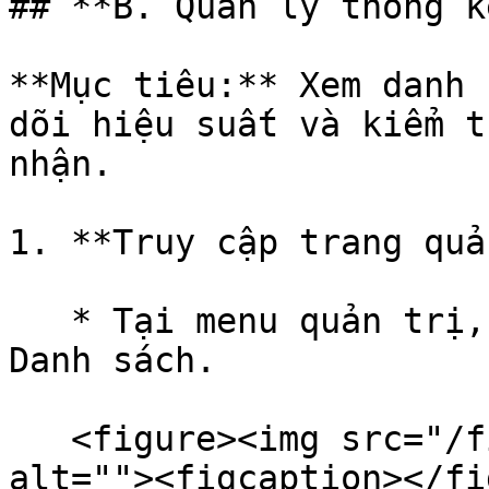
## **B. Quản lý thống k
**Mục tiêu:** Xem danh 
dõi hiệu suất và kiểm t
nhận.

1. **Truy cập trang quả
   * Tại menu quản trị, vào Quản lý Affiliate → 
Danh sách.

   <figure><img src="/files/bBOB6cb3Zwto7iswCGxO" 
alt=""><figcaption></fi