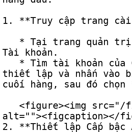
1. **Truy cập trang cài
   * Tại trang quản trị, vào Quản lý tài khoản → 
Tài khoản.

   * Tìm tài khoản của Cộng tác viên bạn muốn 
thiết lập và nhấn vào b
cuối hàng, sau đó chọn 
   <figure><img src="/files/JyF9BK2ArKVEkkaJZJXX" 
alt=""><figcaption></fi
2. **Thiết lập Cấp bậc 