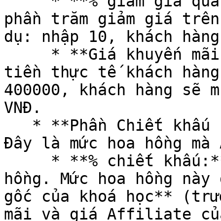
     * **% giảm giá qua affiliate:** Nhập tỷ lệ 
phần trăm giảm giá trên
dụ: nhập 10, khách hàng
     * **Giá khuyến mãi qua affiliate:** Nhập số 
tiền thực tế khách hàng
400000, khách hàng sẽ m
VNĐ.

   * **Phần Chiết khấu (Dành cho Cộng tác viên):** 
Đây là mức hoa hồng mà 
     * **% chiết khấu:** Nhập tỷ lệ phần trăm hoa 
hồng. Mức hoa hồng này 
gốc của khoá học** (trư
mãi và giá Affiliate củ