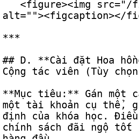
   <figure><img src="/files/LV1guFIKykLPpxncUaDA" 
alt=""><figcaption></fi
***

## D. **Cài đặt Hoa hồn
Cộng tác viên (Tùy chọn)
**Mục tiêu:** Gán một c
một tài khoản cụ thể, g
định của khóa học. Điều
chính sách đãi ngộ tốt 
hàng đầu.
