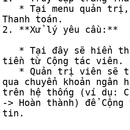
   * Tại menu quản trị, vào Quản lý Affiliate → 
Thanh toán.

2. **Xử lý yêu cầu:**

   * Tại đây sẽ hiển thị danh sách các yêu cầu rút 
tiền từ Cộng tác viên.

   * Quản trị viên sẽ tiến hành thanh toán (thường 
qua chuyển khoản ngân h
trên hệ thống (ví dụ: C
-> Hoàn thành) để Cộng 
tin.
