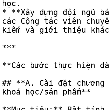
học.

* **Xây dựng đội ngũ bá
các Cộng tác viên chuyê
kiếm và giới thiệu khác
***

**Các bước thực hiện dà
## **A. Cài đặt chương 
khoá học/sản phẩm**

**Mục tiêu:** Bật tính 