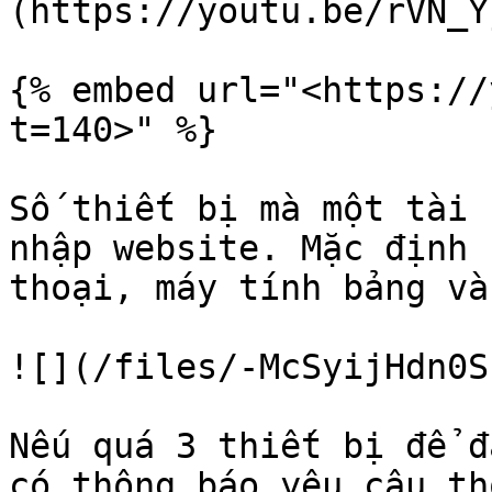
(https://youtu.be/rVN_Y
{% embed url="<https://
t=140>" %}

Số thiết bị mà một tài 
nhập website. Mặc định 
thoại, máy tính bảng và
![](/files/-McSyijHdn0S
Nếu quá 3 thiết bị để đ
có thông báo yêu câu th