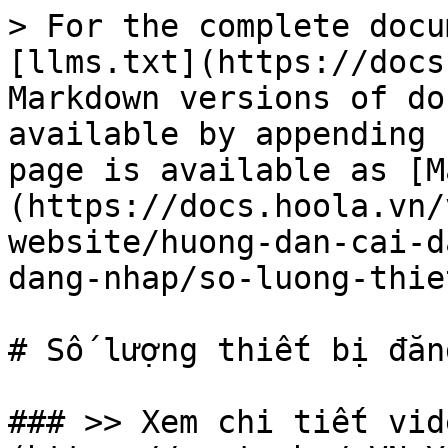
> For the complete docu
[llms.txt](https://docs
Markdown versions of do
available by appending 
page is available as [M
(https://docs.hoola.vn/
website/huong-dan-cai-d
dang-nhap/so-luong-thie
# Số lượng thiết bị đăn
### >> Xem chi tiết vid