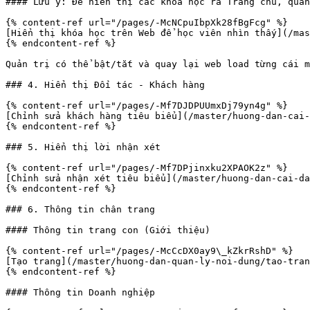
#### Lưu ý: Để hiển thị các khóa học ra Trang chủ, quản
{% content-ref url="/pages/-McNCpuIbpXk28fBgFcg" %}

[Hiển thị khóa học trên Web để học viên nhìn thấy](/mas
{% endcontent-ref %}

Quản trị có thể bật/tắt và quay lại web load từng cái m
### 4. Hiển thị Đối tác - Khách hàng

{% content-ref url="/pages/-Mf7DJDPUUmxDj79yn4g" %}

[Chỉnh sửa khách hàng tiêu biểu](/master/huong-dan-cai-
{% endcontent-ref %}

### 5. Hiển thị lời nhận xét

{% content-ref url="/pages/-Mf7DPjinxku2XPAOK2z" %}

[Chỉnh sửa nhận xét tiêu biểu](/master/huong-dan-cai-da
{% endcontent-ref %}

### 6. Thông tin chân trang

#### Thông tin trang con (Giới thiệu)

{% content-ref url="/pages/-McCcDX0ay9\_kZkrRshD" %}

[Tạo trang](/master/huong-dan-quan-ly-noi-dung/tao-tran
{% endcontent-ref %}

#### Thông tin Doanh nghiệp
