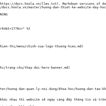
https://docs.hoola.vn/llms.txt). Markdown versions of do
/docs.hoola.vn/master/huong-dan-thiet-ke-website-day-hoc
NING

rkU&t=1778s>" %}

hien-thi/menu/chinh-sua-logo-thuong-hieu.md)

hi/trang-chu/thay-doi-hero-banner.md)

ter/huong-dan-quan-ly-noi-dung/khoa-hoc/huong-dan-tao-kh
khác nhau thì website sẽ ngày càng đầy thông tin và trôn