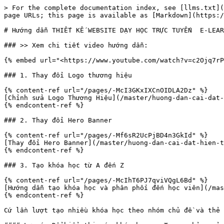
> For the complete documentation index, see [llms.txt](
page URLs; this page is available as [Markdown](https:/
# Hướng dẫn THIẾT KẾ WEBSITE DẠY HỌC TRỰC TUYẾN  E-LEAR
### >> Xem chi tiết video hướng dẫn:

{% embed url="<https://www.youtube.com/watch?v=c2Ojq7rP
### 1. Thay đổi Logo thương hiệu

{% content-ref url="/pages/-McI3GKxIXCnOIDLA2Dz" %}

[Chỉnh sửa Logo Thương Hiệu](/master/huong-dan-cai-dat-
{% endcontent-ref %}

### 2. Thay đổi Hero Banner

{% content-ref url="/pages/-Mf6sR2UcPjBD4n3GkId" %}

[Thay đổi Hero Banner](/master/huong-dan-cai-dat-hien-t
{% endcontent-ref %}

### 3. Tạo khóa học từ A đến Z

{% content-ref url="/pages/-McIhT6PJ7qviVQgL6Bd" %}

[Hướng dẫn tạo khóa học và phân phối đến học viên](/mas
{% endcontent-ref %}

Cứ lần lượt tạo nhiều khóa học theo nhóm chủ đề và thẻ 