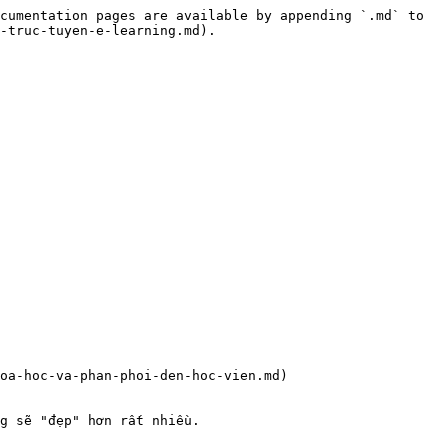
cumentation pages are available by appending `.md` to 
-truc-tuyen-e-learning.md).

oa-hoc-va-phan-phoi-den-hoc-vien.md)

g sẽ "đẹp" hơn rất nhiều.
