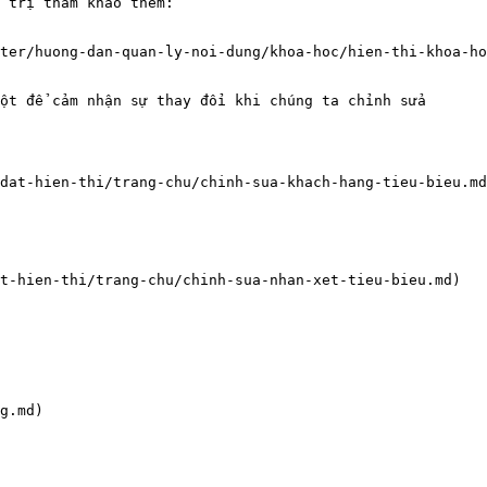
 trị tham khảo thêm:

ter/huong-dan-quan-ly-noi-dung/khoa-hoc/hien-thi-khoa-ho
ột để cảm nhận sự thay đổi khi chúng ta chỉnh sửa

dat-hien-thi/trang-chu/chinh-sua-khach-hang-tieu-bieu.md
t-hien-thi/trang-chu/chinh-sua-nhan-xet-tieu-bieu.md)

g.md)
