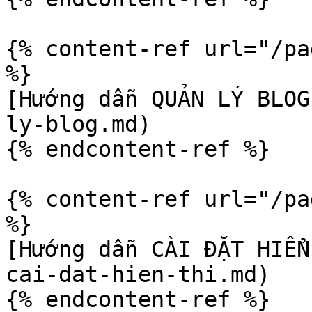
{% content-ref url="/pa
%}

[Hướng dẫn QUẢN LÝ BLOG
ly-blog.md)

{% endcontent-ref %}

{% content-ref url="/pa
%}

[Hướng dẫn CÀI ĐẶT HIỂN
cai-dat-hien-thi.md)

{% endcontent-ref %}
