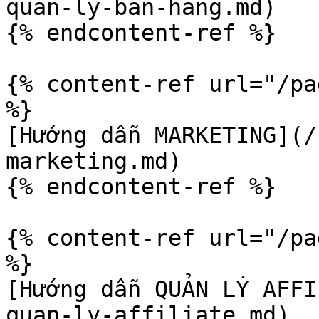
quan-ly-ban-hang.md)

{% endcontent-ref %}

{% content-ref url="/pa
%}

[Hướng dẫn MARKETING](/
marketing.md)

{% endcontent-ref %}

{% content-ref url="/pa
%}

[Hướng dẫn QUẢN LÝ AFFI
quan-ly-affiliate.md)
