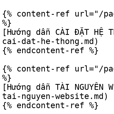
{% content-ref url="/pa
%}

[Hướng dẫn CÀI ĐẶT HỆ T
cai-dat-he-thong.md)

{% endcontent-ref %}

{% content-ref url="/pa
%}

[Hướng dẫn TÀI NGUYÊN W
tai-nguyen-website.md)
