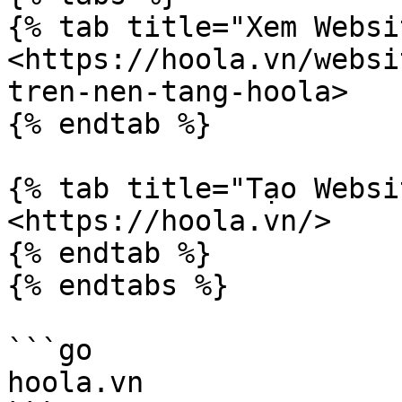
{% tab title="Xem Websi
<https://hoola.vn/websi
tren-nen-tang-hoola>

{% endtab %}

{% tab title="Tạo Websi
<https://hoola.vn/>

{% endtab %}

{% endtabs %}

```go

hoola.vn
