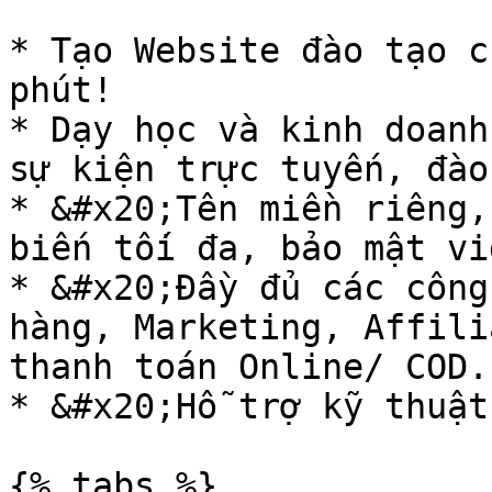
* Tạo Website đào tạo c
phút!

* Dạy học và kinh doanh
sự kiện trực tuyến, đào
* &#x20;Tên miền riêng,
biến tối đa, bảo mật vi
* &#x20;Đầy đủ các công
hàng, Marketing, Affili
thanh toán Online/ COD.

* &#x20;Hỗ trợ kỹ thuật
{% tabs %}
