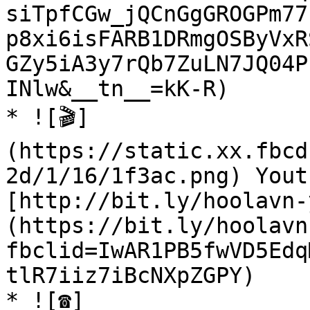
siTpfCGw_jQCnGgGROGPm77
p8xi6isFARB1DRmgOSByVxR
GZy5iA3y7rQb7ZuLN7JQ04P
INlw&__tn__=kK-R)

* ![🎬]
(https://static.xx.fbcd
2d/1/16/1f3ac.png) Youtu
[http://bit.ly/hoolavn-
(https://bit.ly/hoolavn
fbclid=IwAR1PB5fwVD5Edq
tlR7iiz7iBcNXpZGPY)

* ![☎️]